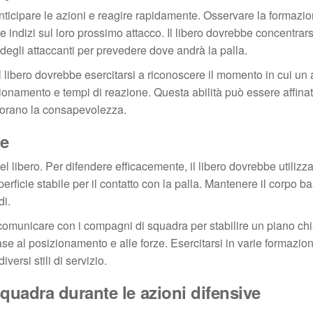
anticipare le azioni e reagire rapidamente. Osservare la formazio
e indizi sul loro prossimo attacco. Il libero dovrebbe concentrars
degli attaccanti per prevedere dove andrà la palla.
l libero dovrebbe esercitarsi a riconoscere il momento in cui un 
ionamento e tempi di reazione. Questa abilità può essere affina
liorano la consapevolezza.
ne
l libero. Per difendere efficacemente, il libero dovrebbe utilizz
ficie stabile per il contatto con la palla. Mantenere il corpo b
di.
be comunicare con i compagni di squadra per stabilire un piano chi
se al posizionamento e alle forze. Esercitarsi in varie formazion
versi stili di servizio.
uadra durante le azioni difensive