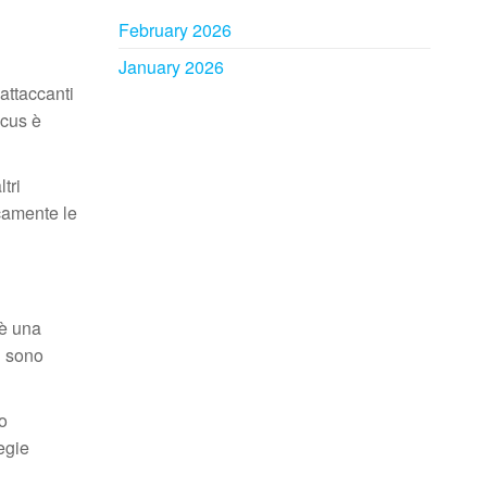
February 2026
January 2026
 attaccanti
ocus è
tri
icamente le
 è una
ti sono
no
egie