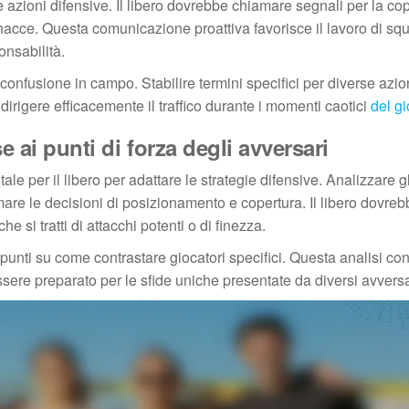
 azioni difensive. Il libero dovrebbe chiamare segnali per la co
nacce. Questa comunicazione proattiva favorisce il lavoro di sq
onsabilità.
 confusione in campo. Stabilire termini specifici per diverse azio
irigere efficacemente il traffico durante i momenti caotici
del g
e ai punti di forza degli avversari
e per il libero per adattare le strategie difensive. Analizzare gl
rmare le decisioni di posizionamento e copertura. Il libero dovre
e si tratti di attacchi potenti o di finezza.
spunti su come contrastare giocatori specifici. Questa analisi co
essere preparato per le sfide uniche presentate da diversi avversa