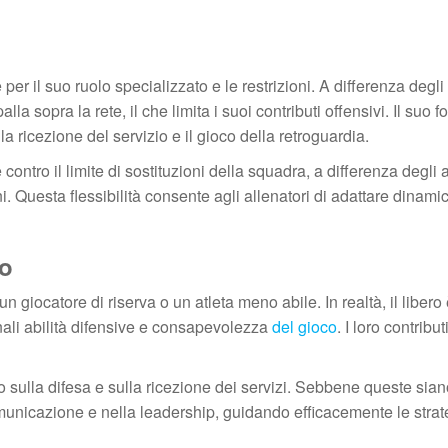
i
e per il suo ruolo specializzato e le restrizioni. A differenza degli
alla sopra la rete, il che limita i suoi contributi offensivi. Il suo f
 ricezione del servizio e il gioco della retroguardia.
contro il limite di sostituzioni della squadra, a differenza degli al
i. Questa flessibilità consente agli allenatori di adattare dinam
ro
giocatore di riserva o un atleta meno abile. In realtà, il libero
ali abilità difensive e consapevolezza
del gioco
. I loro contribu
o sulla difesa e sulla ricezione dei servizi. Sebbene queste sia
unicazione e nella leadership, guidando efficacemente le strat