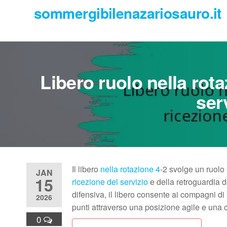
Skip
sommergibilenazariosauro.it
to
the
content
Libero ruolo nella rota
ser
Il libero
nella rotazione 4
-2 svolge un ruolo
JAN
15
ricezione del servizio
e della retroguardia d
difensiva, il libero consente ai compagni d
2026
punti attraverso una posizione agile e una 
0