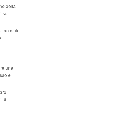
ne della
i sul
attaccante
ta
are una
asso e
aro.
i di