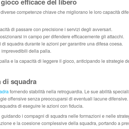
gioco efficace del libero
 diverse competenze chiave che migliorano le loro capacità dife
cità di passare con precisione i servizi degli avversari.
zionarsi in campo per difendere efficacemente gli attacchi.
i squadra durante le azioni per garantire una difesa coesa.
mprevedibili della palla.
palla e la capacità di leggere il gioco, anticipando le strategie d
a di squadra
adra
fornendo stabilità nella retroguardia. Le sue abilità special
ategie offensive senza preoccuparsi di eventuali lacune difensive
squadra di eseguire le azioni con fiducia.
, guidando i compagni di squadra nelle formazioni e nelle strate
azione e la coesione complessive della squadra, portando a pre