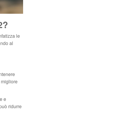
2?
fatizza le
endo al
antenere
 migliore
e e
può ridurre