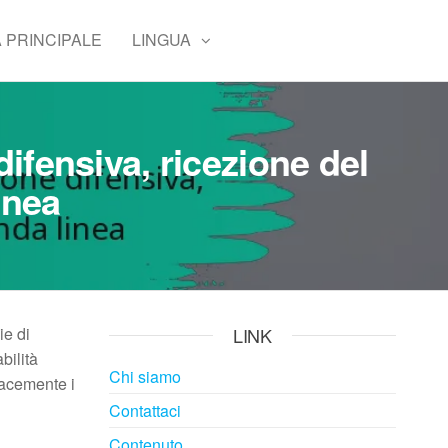
 PRINCIPALE
LINGUA
difensiva, ricezione del
inea
ie di
LINK
bilità
Chi siamo
cacemente i
Contattaci
Contenuto