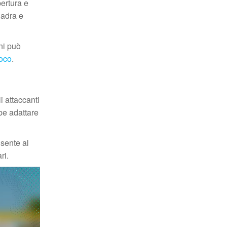
pertura e
uadra e
ni può
ioco
.
i attaccanti
bbe adattare
nsente al
ri.