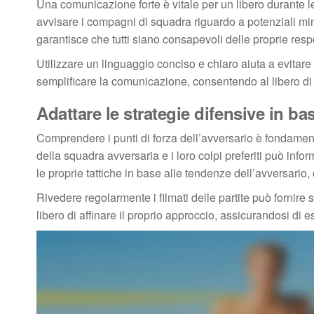
Una comunicazione forte è vitale per un libero durante le
avvisare i compagni di squadra riguardo a potenziali mi
garantisce che tutti siano consapevoli delle proprie resp
Utilizzare un linguaggio conciso e chiaro aiuta a evitare
semplificare la comunicazione, consentendo al libero di d
Adattare le strategie difensive in bas
Comprendere i punti di forza dell’avversario è fondamental
della squadra avversaria e i loro colpi preferiti può info
le proprie tattiche in base alle tendenze dell’avversario, ch
Rivedere regolarmente i filmati delle partite può fornire 
libero di affinare il proprio approccio, assicurandosi di 