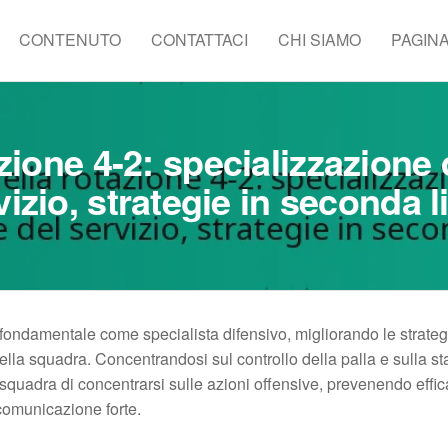
CONTENUTO
CONTATTACI
CHI SIAMO
PAGINA
zione 4-2: specializzazione 
vizio, strategie in seconda l
 fondamentale come specialista difensivo, migliorando le strateg
ella squadra. Concentrandosi sul controllo della palla e sulla sta
i squadra di concentrarsi sulle azioni offensive, prevenendo effi
comunicazione forte.