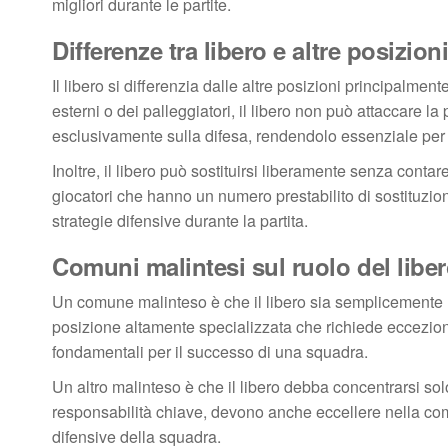
migliori durante le partite.
Differenze tra libero e altre posizion
Il libero si differenzia dalle altre posizioni principalment
esterni o dei palleggiatori, il libero non può attaccare la p
esclusivamente sulla difesa, rendendolo essenziale per la
Inoltre, il libero può sostituirsi liberamente senza contare 
giocatori che hanno un numero prestabilito di sostituzion
strategie difensive durante la partita.
Comuni malintesi sul ruolo del libe
Un comune malinteso è che il libero sia semplicemente un 
posizione altamente specializzata che richiede eccezion
fondamentali per il successo di una squadra.
Un altro malinteso è che il libero debba concentrarsi sol
responsabilità chiave, devono anche eccellere nella com
difensive della squadra.