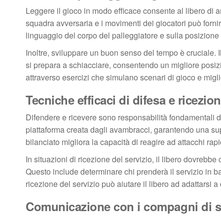
Leggere il gioco in modo efficace consente al libero di 
squadra avversaria e i movimenti dei giocatori può fornir
linguaggio del corpo del palleggiatore e sulla posizione 
Inoltre, sviluppare un buon senso del tempo è cruciale. I
si prepara a schiacciare, consentendo un migliore posiz
attraverso esercizi che simulano scenari di gioco e mig
Tecniche efficaci di difesa e ricezio
Difendere e ricevere sono responsabilità fondamentali de
piattaforma creata dagli avambracci, garantendo una super
bilanciato migliora la capacità di reagire ad attacchi rapi
In situazioni di ricezione del servizio, il libero dovreb
Questo include determinare chi prenderà il servizio in ba
ricezione del servizio può aiutare il libero ad adattarsi a di
Comunicazione con i compagni di sq