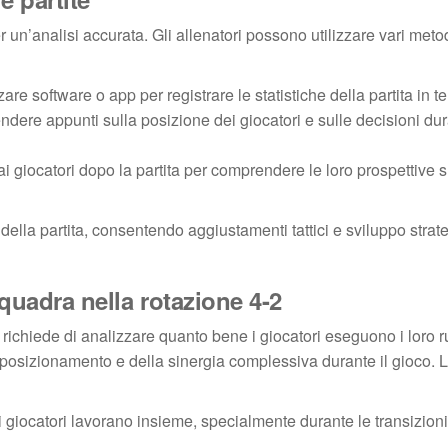
er un’analisi accurata. Gli allenatori possono utilizzare vari meto
zare software o app per registrare le statistiche della partita in 
ndere appunti sulla posizione dei giocatori e sulle decisioni dur
i giocatori dopo la partita per comprendere le loro prospettive s
lla partita, consentendo aggiustamenti tattici e sviluppo strat
squadra nella rotazione 4-2
 richiede di analizzare quanto bene i giocatori eseguono i loro ru
posizionamento e della sinergia complessiva durante il gioco. 
iocatori lavorano insieme, specialmente durante le transizioni 