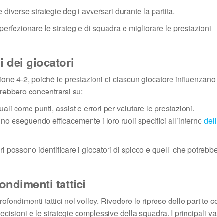
 diverse strategie degli avversari durante la partita.
perfezionare le strategie di squadra e migliorare le prestazioni
i dei giocatori
tazione 4-2, poiché le prestazioni di ciascun giocatore influenzano
rebbero concentrarsi su:
duali come punti, assist e errori per valutare le prestazioni.
no eseguendo efficacemente i loro ruoli specifici all’interno
del
ori possono identificare i giocatori di spicco e quelli che potrebb
ondimenti tattici
ofondimenti tattici nel volley. Rivedere le riprese delle partite 
 decisioni e le strategie complessive della squadra. I principali v