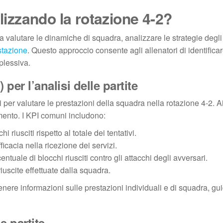
ilizzando la rotazione 4-2?
ca valutare le dinamiche di squadra, analizzare le strategie degli
stazione
. Questo approccio consente agli allenatori di identificar
plessiva.
 per l’analisi delle partite
 per valutare le prestazioni della squadra nella rotazione 4-2. A
amento. I KPI comuni includono:
 riusciti rispetto al totale dei tentativi.
ficacia nella ricezione dei servizi.
ntuale di blocchi riusciti contro gli attacchi degli avversari.
iuscite effettuate dalla squadra.
enere informazioni sulle prestazioni individuali e di squadra, gu
e partite