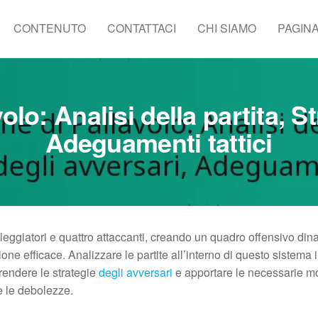
CONTENUTO
CONTATTACI
CHI SIAMO
PAGINA
olo: Analisi della partita, St
Adeguamenti tattici
leggiatori e quattro attaccanti, creando un quadro offensivo di
one efficace. Analizzare le partite all’interno di questo sistema 
rendere le strategie
degli avversari
e apportare le necessarie m
re le debolezze.