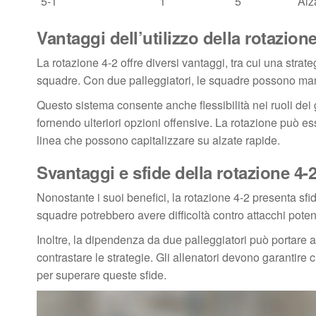
5-1
1
5
Alz
Vantaggi dell’utilizzo della rotazione
La rotazione 4-2 offre diversi vantaggi, tra cui una strat
squadre. Con due palleggiatori, le squadre possono mant
Questo sistema consente anche flessibilità nei ruoli dei 
fornendo ulteriori opzioni offensive. La rotazione può es
linea che possono capitalizzare su alzate rapide.
Svantaggi e sfide della rotazione 4-
Nonostante i suoi benefici, la rotazione 4-2 presenta sfid
squadre potrebbero avere difficoltà contro attacchi potent
Inoltre, la dipendenza da due palleggiatori può portare a
contrastare le strategie. Gli allenatori devono garantir
per superare queste sfide.