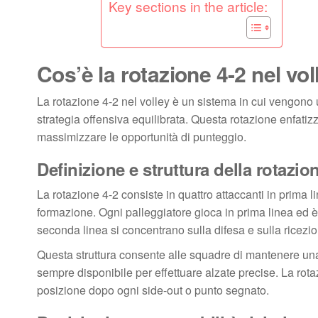
Key sections in the article:
Cos’è la rotazione 4-2 nel vo
La rotazione 4-2 nel volley è un sistema in cui vengono 
strategia offensiva equilibrata. Questa rotazione enfatizz
massimizzare le opportunità di punteggio.
Definizione e struttura della rotazio
La rotazione 4-2 consiste in quattro attaccanti in prima 
formazione. Ogni palleggiatore gioca in prima linea ed è r
seconda linea si concentrano sulla difesa e sulla ricezio
Questa struttura consente alle squadre di mantenere un
sempre disponibile per effettuare alzate precise. La rot
posizione dopo ogni side-out o punto segnato.