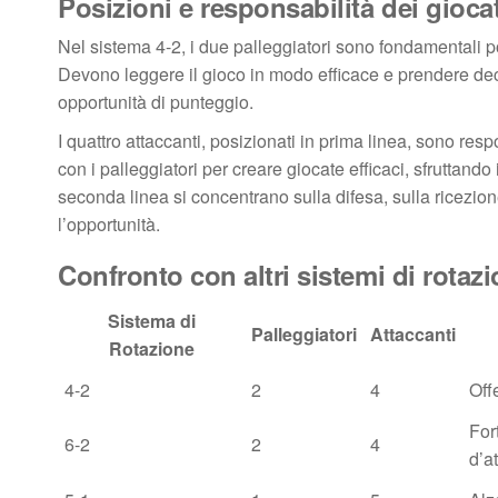
Posizioni e responsabilità dei giocat
Nel sistema 4-2, i due palleggiatori sono fondamentali po
Devono leggere il gioco in modo efficace e prendere deci
opportunità di punteggio.
I quattro attaccanti, posizionati in prima linea, sono res
con i palleggiatori per creare giocate efficaci, sfruttando 
seconda linea si concentrano sulla difesa, sulla ricezion
l’opportunità.
Confronto con altri sistemi di rotazio
Sistema di
Palleggiatori
Attaccanti
Rotazione
4-2
2
4
Off
For
6-2
2
4
d’a