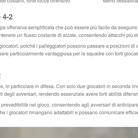
ate costanti, forte focus offensivo
Meno flessibilità
 4-2
egia offensiva semplificata che può essere più facile da eseguire
enere un flusso costante di alzate, consentendo attacchi più eff
giocatori, poiché i palleggiatori possono passare a posizioni di 
sere particolarmente vantaggiosa per le squadre con forti giocat
2
e, in particolare in difesa. Con solo due giocatori in seconda lin
i degli avversari, rendendo essenziale avere forti abilità difensi
 prevedibilità nel gioco, consentendo agli avversari di anticipar
e che i giocatori rimangano adattabili e possano comunicare effi