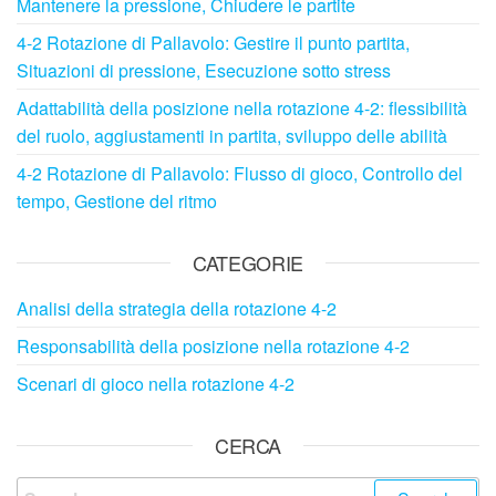
Mantenere la pressione, Chiudere le partite
4-2 Rotazione di Pallavolo: Gestire il punto partita,
Situazioni di pressione, Esecuzione sotto stress
Adattabilità della posizione nella rotazione 4-2: flessibilità
del ruolo, aggiustamenti in partita, sviluppo delle abilità
4-2 Rotazione di Pallavolo: Flusso di gioco, Controllo del
tempo, Gestione del ritmo
CATEGORIE
Analisi della strategia della rotazione 4-2
Responsabilità della posizione nella rotazione 4-2
Scenari di gioco nella rotazione 4-2
CERCA
Search