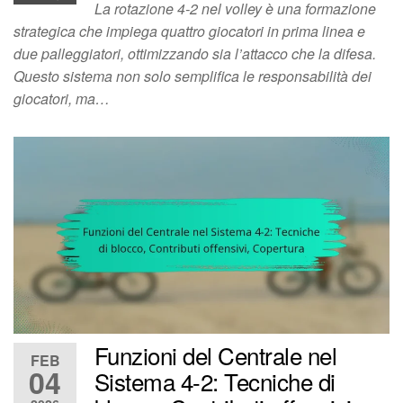
La rotazione 4-2 nel volley è una formazione
strategica che impiega quattro giocatori in prima linea e
due palleggiatori, ottimizzando sia l’attacco che la difesa.
Questo sistema non solo semplifica le responsabilità dei
giocatori, ma…
Funzioni del Centrale nel
FEB
04
Sistema 4-2: Tecniche di