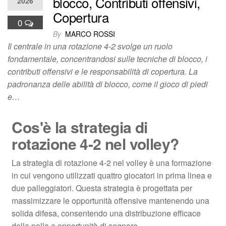
blocco, Contributi offensivi,
2026
Copertura
0
By
MARCO ROSSI
Il centrale in una rotazione 4-2 svolge un ruolo
fondamentale, concentrandosi sulle tecniche di blocco, i
contributi offensivi e le responsabilità di copertura. La
padronanza delle abilità di blocco, come il gioco di piedi
e…
Cos'è la strategia di
rotazione 4-2 nel volley?
La strategia di rotazione 4-2 nel volley è una formazione
in cui vengono utilizzati quattro giocatori in prima linea e
due palleggiatori. Questa strategia è progettata per
massimizzare le opportunità offensive mantenendo una
solida difesa, consentendo una distribuzione efficace
della palla e opportunità di segnare.