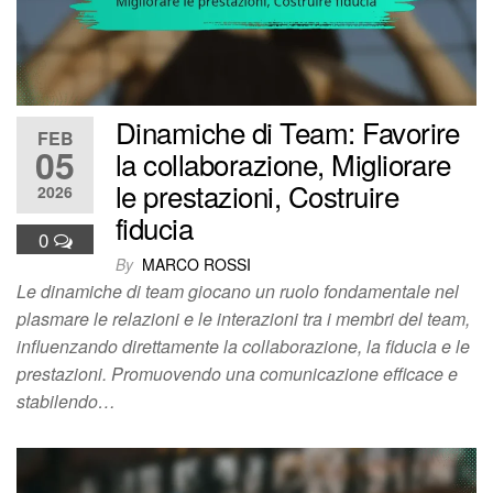
Dinamiche di Team: Favorire
FEB
05
la collaborazione, Migliorare
le prestazioni, Costruire
2026
fiducia
0
By
MARCO ROSSI
Le dinamiche di team giocano un ruolo fondamentale nel
plasmare le relazioni e le interazioni tra i membri del team,
influenzando direttamente la collaborazione, la fiducia e le
prestazioni. Promuovendo una comunicazione efficace e
stabilendo…