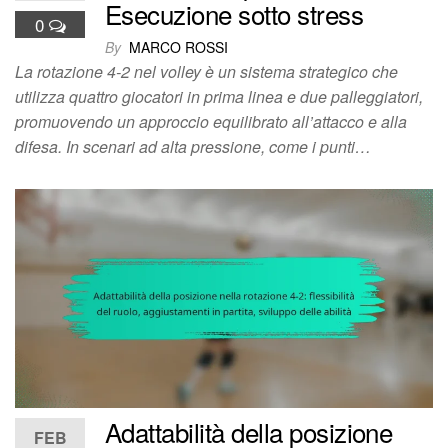
Esecuzione sotto stress
0
By
MARCO ROSSI
La rotazione 4-2 nel volley è un sistema strategico che
utilizza quattro giocatori in prima linea e due palleggiatori,
promuovendo un approccio equilibrato all’attacco e alla
difesa. In scenari ad alta pressione, come i punti…
Adattabilità della posizione
FEB