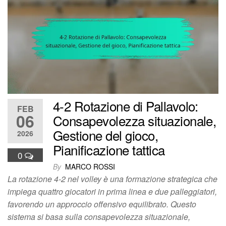
4-2 Rotazione di Pallavolo:
FEB
06
Consapevolezza situazionale,
Gestione del gioco,
2026
Pianificazione tattica
0
By
MARCO ROSSI
La rotazione 4-2 nel volley è una formazione strategica che
impiega quattro giocatori in prima linea e due palleggiatori,
favorendo un approccio offensivo equilibrato. Questo
sistema si basa sulla consapevolezza situazionale,