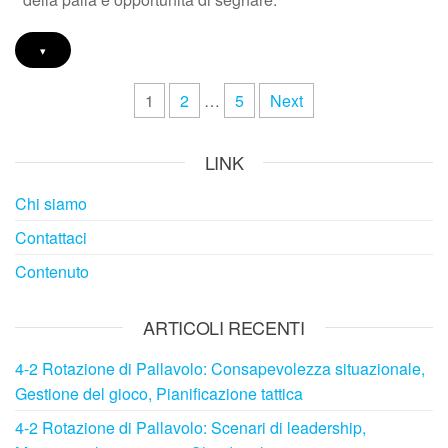
▾
Posts
1
2
…
5
Next
pagination
LINK
Chi siamo
Contattaci
Contenuto
ARTICOLI RECENTI
4-2 Rotazione di Pallavolo: Consapevolezza situazionale,
Gestione del gioco, Pianificazione tattica
4-2 Rotazione di Pallavolo: Scenari di leadership,