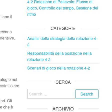
4-2 Rotazione di Pallavolo: Flusso di
gioco, Controllo del tempo, Gestione del
ritmo
itano il
CATEGORIE
 Devono
ifensive.
Analisi della strategia della rotazione 4-
2
Responsabilità della posizione nella
rotazione 4-2
Scenari di gioco nella rotazione 4-2
rategie nel
CERCA
assimizzare
Search
for:
ori. Gli
ne che è
ARCHIVIO