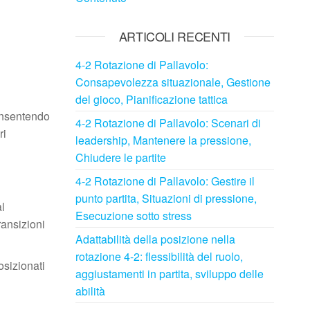
ARTICOLI RECENTI
4-2 Rotazione di Pallavolo:
Consapevolezza situazionale, Gestione
del gioco, Pianificazione tattica
consentendo
4-2 Rotazione di Pallavolo: Scenari di
ri
leadership, Mantenere la pressione,
Chiudere le partite
4-2 Rotazione di Pallavolo: Gestire il
punto partita, Situazioni di pressione,
al
Esecuzione sotto stress
ransizioni
Adattabilità della posizione nella
rotazione 4-2: flessibilità del ruolo,
osizionati
aggiustamenti in partita, sviluppo delle
abilità