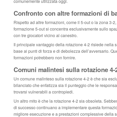
comunemente utilizzata oggi.
Confronto con altre formazioni di b
Rispetto ad altre formazioni, come il 5-out o la zona 3-2, 
formazione 5-out si concentra esclusivamente sullo spazio
con tre giocatori vicino al canestro.
Il principale vantaggio della rotazione 4-2 risiede nella s
base ai punti di forza e di debolezza dell’avversario. Qu
formazioni potrebbero non fornire.
Comuni malintesi sulla rotazione 4-
Un comune malinteso sulla rotazione 4-2 è che sia esclu
bilanciato che enfatizza sia il punteggio che le responsa
trovarsi vulnerabili a contropiedi.
Un altro mito è che la rotazione 4-2 sia obsoleta. Sebbe
di successo continuano a implementare questa formazio
migliore esecuzione e a prestazioni complessive della 