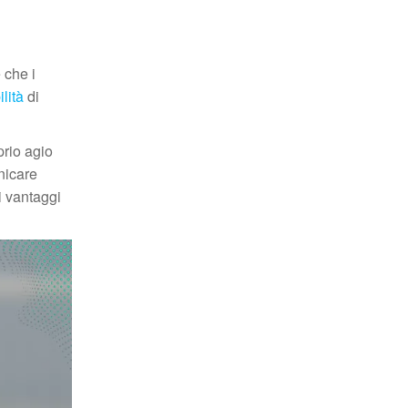
 che i
ilità
di
prio agio
nicare
i vantaggi