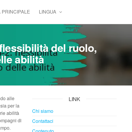
 PRINCIPALE
LINGUA
lessibilità del ruolo,
le abilità
ndo alle
LINK
sia per la
Chi siamo
ie abilità
ompagni di
Contattaci
campo.
Contenuto