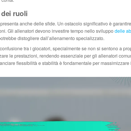
 dei ruoli
 presenta anche delle sfide. Un ostacolo significativo è garantire
ni. Gli allenatori devono investire tempo nello sviluppo
delle ab
potrebbe distogliere dall’allenamento specializzato.
confusione tra i giocatori, specialmente se non si sentono a pro
zare le prestazioni, rendendo essenziale per gli allenatori comu
lanciare flessibilità e stabilità è fondamentale per massimizzare 