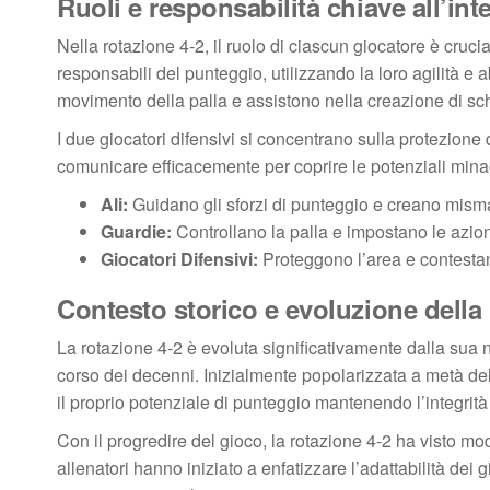
Ruoli e responsabilità chiave all’in
Nella rotazione 4-2, il ruolo di ciascun giocatore è cruc
responsabili del punteggio, utilizzando la loro agilità e ab
movimento della palla e assistono nella creazione di sc
I due giocatori difensivi si concentrano sulla protezione
comunicare efficacemente per coprire le potenziali minac
Ali:
Guidano gli sforzi di punteggio e creano mism
Guardie:
Controllano la palla e impostano le azion
Giocatori Difensivi:
Proteggono l’area e contestano 
Contesto storico e evoluzione della 
La rotazione 4-2 è evoluta significativamente dalla sua na
corso dei decenni. Inizialmente popolarizzata a metà d
il proprio potenziale di punteggio mantenendo l’integrità
Con il progredire del gioco, la rotazione 4-2 ha visto modi
allenatori hanno iniziato a enfatizzare l’adattabilità dei