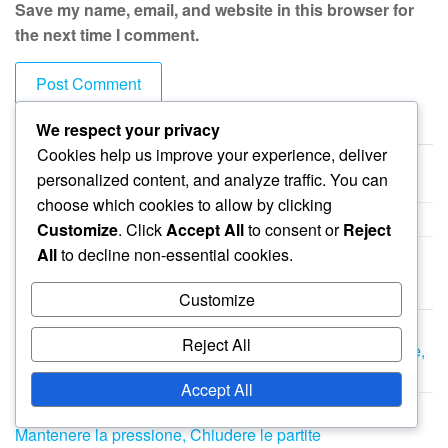
Save my name, email, and website in this browser for
the next time I comment.
We respect your privacy
LINK
Cookies help us improve your experience, deliver
personalized content, and analyze traffic. You can
Chi siamo
choose which cookies to allow by clicking
Contattaci
Customize
. Click
Accept All
to consent or
Reject
Contenuto
All
to decline non-essential cookies.
Customize
ARTICOLI RECENTI
Reject All
4-2 Rotazione di Pallavolo: Consapevolezza situazionale,
Gestione del gioco, Pianificazione tattica
Accept All
4-2 Rotazione di Pallavolo: Scenari di leadership,
Mantenere la pressione, Chiudere le partite