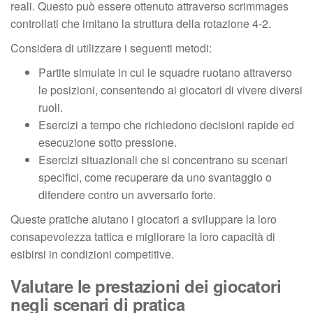
reali. Questo può essere ottenuto attraverso scrimmages
controllati che imitano la struttura della rotazione 4-2.
Considera di utilizzare i seguenti metodi:
Partite simulate in cui le squadre ruotano attraverso
le posizioni, consentendo ai giocatori di vivere diversi
ruoli.
Esercizi a tempo che richiedono decisioni rapide ed
esecuzione sotto pressione.
Esercizi situazionali che si concentrano su scenari
specifici, come recuperare da uno svantaggio o
difendere contro un avversario forte.
Queste pratiche aiutano i giocatori a sviluppare la loro
consapevolezza tattica e migliorare la loro capacità di
esibirsi in condizioni competitive.
Valutare le prestazioni dei giocatori
negli scenari di pratica