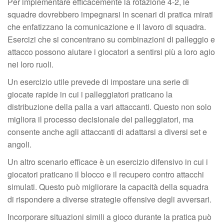
Per implementare efficacemente la rotazione 4-2, le
squadre dovrebbero impegnarsi in scenari di pratica mirati
che enfatizzano la comunicazione e il lavoro di squadra.
Esercizi che si concentrano su combinazioni di palleggio e
attacco possono aiutare i giocatori a sentirsi più a loro agio
nei loro ruoli.
Un esercizio utile prevede di impostare una serie di
giocate rapide in cui i palleggiatori praticano la
distribuzione della palla a vari attaccanti. Questo non solo
migliora il processo decisionale dei palleggiatori, ma
consente anche agli attaccanti di adattarsi a diversi set e
angoli.
Un altro scenario efficace è un esercizio difensivo in cui i
giocatori praticano il blocco e il recupero contro attacchi
simulati. Questo può migliorare la capacità della squadra
di rispondere a diverse strategie offensive degli avversari.
Incorporare situazioni simili a gioco durante la pratica può