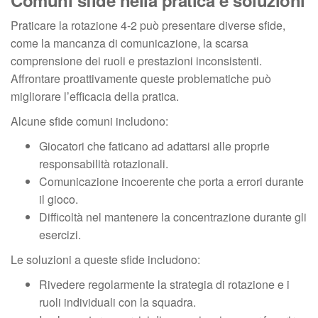
Praticare la rotazione 4-2 può presentare diverse sfide,
come la mancanza di comunicazione, la scarsa
comprensione dei ruoli e prestazioni inconsistenti.
Affrontare proattivamente queste problematiche può
migliorare l’efficacia della pratica.
Alcune sfide comuni includono:
Giocatori che faticano ad adattarsi alle proprie
responsabilità rotazionali.
Comunicazione incoerente che porta a errori durante
il gioco.
Difficoltà nel mantenere la concentrazione durante gli
esercizi.
Le soluzioni a queste sfide includono:
Rivedere regolarmente la strategia di rotazione e i
ruoli individuali con la squadra.