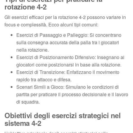
rotazione 4-2
Gli esercizi efficaci per la rotazione 4-2 possono variare in
focus e complessità. Ecco alcuni tipi comuni:
Esercizi di Passaggio e Palleggio: Si concentrano
sulla consegna accurata della palla tra i giocatori
nella rotazione.
Esercizi di Posizionamento Difensivo: Insegnano ai
giocatori come posizionarsi in base alla rotazione.
Esercizi di Transizione: Enfatizzano il movimento
rapido tra attacco e difesa.
Scenari Simili a Gioco: Simulano le condizioni di
partita per praticare il processo decisionale e il lavoro
di squadra.
Obiettivi degli esercizi strategici nel
sistema 4-2