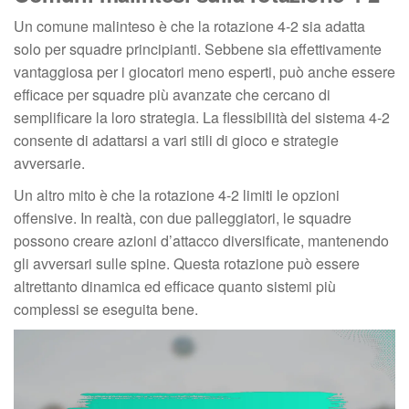
Un comune malinteso è che la rotazione 4-2 sia adatta
solo per squadre principianti. Sebbene sia effettivamente
vantaggiosa per i giocatori meno esperti, può anche essere
efficace per squadre più avanzate che cercano di
semplificare la loro strategia. La flessibilità del sistema 4-2
consente di adattarsi a vari stili di gioco e strategie
avversarie.
Un altro mito è che la rotazione 4-2 limiti le opzioni
offensive. In realtà, con due palleggiatori, le squadre
possono creare azioni d’attacco diversificate, mantenendo
gli avversari sulle spine. Questa rotazione può essere
altrettanto dinamica ed efficace quanto sistemi più
complessi se eseguita bene.