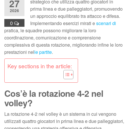
27
strategico che utilizza quattro giocatori in
prima linea e due palleggiatori, promuovendo
2026
un approccio equilibrato tra attacco e difesa.
0
Implementando esercizi mirati e
scenari di
pratica, le squadre possono migliorare la loro
coordinazione, comunicazione e comprensione
complessiva di questa rotazione, migliorando infine le loro
prestazioni nel
le partite
.
Key sections in the article:
Cos’è la rotazione 4-2 nel
volley?
La rotazione 4-2 nel volley è un sistema in cui vengono
utilizzati quattro giocatori in prima linea e due palleggiatori,
consentendo una strategia offensiva e difensiva