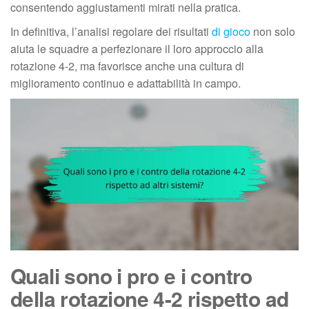
consentendo aggiustamenti mirati nella pratica.
In definitiva, l’analisi regolare dei risultati
di gioco
non solo
aiuta le squadre a perfezionare il loro approccio alla
rotazione 4-2, ma favorisce anche una cultura di
miglioramento continuo e adattabilità in campo.
Quali sono i pro e i contro
della rotazione 4-2 rispetto ad