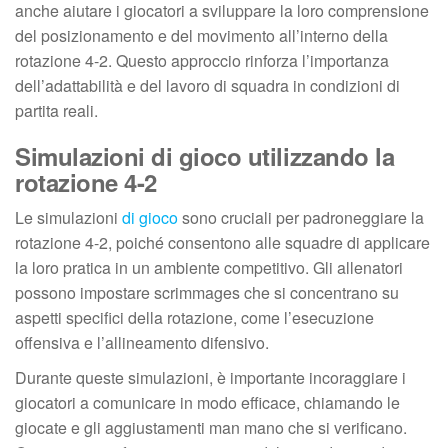
anche aiutare i giocatori a sviluppare la loro comprensione
del posizionamento e del movimento all’interno della
rotazione 4-2. Questo approccio rinforza l’importanza
dell’adattabilità e del lavoro di squadra in condizioni di
partita reali.
Simulazioni di gioco utilizzando la
rotazione 4-2
Le simulazioni
di gioco
sono cruciali per padroneggiare la
rotazione 4-2, poiché consentono alle squadre di applicare
la loro pratica in un ambiente competitivo. Gli allenatori
possono impostare scrimmages che si concentrano su
aspetti specifici della rotazione, come l’esecuzione
offensiva e l’allineamento difensivo.
Durante queste simulazioni, è importante incoraggiare i
giocatori a comunicare in modo efficace, chiamando le
giocate e gli aggiustamenti man mano che si verificano.