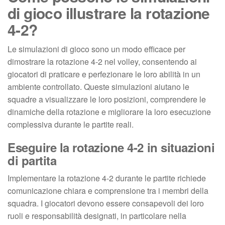
di gioco illustrare la rotazione
4-2?
Le simulazioni di gioco sono un modo efficace per
dimostrare la rotazione 4-2 nel volley, consentendo ai
giocatori di praticare e perfezionare le loro abilità in un
ambiente controllato. Queste simulazioni aiutano le
squadre a visualizzare le loro posizioni, comprendere le
dinamiche della rotazione e migliorare la loro esecuzione
complessiva durante le partite reali.
Eseguire la rotazione 4-2 in situazioni
di partita
Implementare la rotazione 4-2 durante le partite richiede
comunicazione chiara e comprensione tra i membri della
squadra. I giocatori devono essere consapevoli dei loro
ruoli e responsabilità designati, in particolare nella