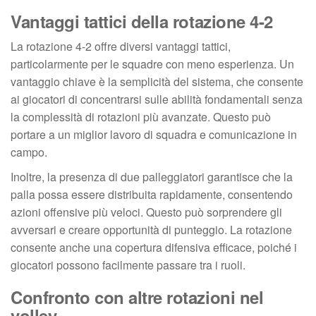
Vantaggi tattici della rotazione 4-2
La rotazione 4-2 offre diversi vantaggi tattici,
particolarmente per le squadre con meno esperienza. Un
vantaggio chiave è la semplicità del sistema, che consente
ai giocatori di concentrarsi sulle abilità fondamentali senza
la complessità di rotazioni più avanzate. Questo può
portare a un miglior lavoro di squadra e comunicazione in
campo.
Inoltre, la presenza di due palleggiatori garantisce che la
palla possa essere distribuita rapidamente, consentendo
azioni offensive più veloci. Questo può sorprendere gli
avversari e creare opportunità di punteggio. La rotazione
consente anche una copertura difensiva efficace, poiché i
giocatori possono facilmente passare tra i ruoli.
Confronto con altre rotazioni nel
volley