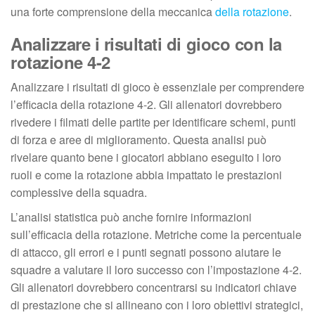
una forte comprensione della meccanica
della rotazione
.
Analizzare i risultati di gioco con la
rotazione 4-2
Analizzare i risultati di gioco è essenziale per comprendere
l’efficacia della rotazione 4-2. Gli allenatori dovrebbero
rivedere i filmati delle partite per identificare schemi, punti
di forza e aree di miglioramento. Questa analisi può
rivelare quanto bene i giocatori abbiano eseguito i loro
ruoli e come la rotazione abbia impattato le prestazioni
complessive della squadra.
L’analisi statistica può anche fornire informazioni
sull’efficacia della rotazione. Metriche come la percentuale
di attacco, gli errori e i punti segnati possono aiutare le
squadre a valutare il loro successo con l’impostazione 4-2.
Gli allenatori dovrebbero concentrarsi su indicatori chiave
di prestazione che si allineano con i loro obiettivi strategici,