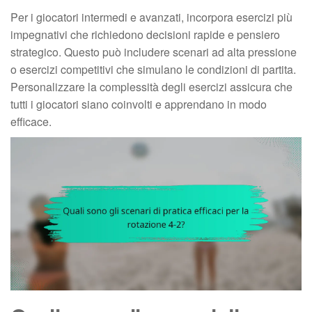
Per i giocatori intermedi e avanzati, incorpora esercizi più
impegnativi che richiedono decisioni rapide e pensiero
strategico. Questo può includere scenari ad alta pressione
o esercizi competitivi che simulano le condizioni di partita.
Personalizzare la complessità degli esercizi assicura che
tutti i giocatori siano coinvolti e apprendano in modo
efficace.