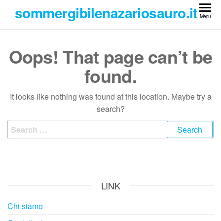
Skip
sommergibilenazariosauro.it
to
Menu
the
content
Oops! That page can’t be
found.
It looks like nothing was found at this location. Maybe try a
search?
Search
for:
LINK
Chi siamo