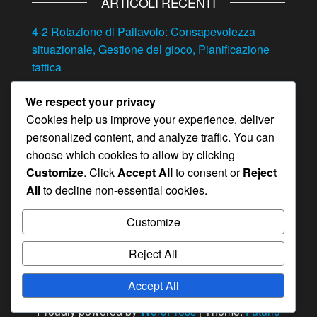
ARTICOLI RECENTI
4-2 Rotazione di Pallavolo: Consapevolezza
situazionale, Gestione del gioco, Pianificazione
tattica
4-2 Rotazione di Pallavolo: Scenari di leadership,
We respect your privacy
Mantenere la pressione, Chiudere le partite
Cookies help us improve your experience, deliver
4-2 Rotazione di Pallavolo: Gestire il punto partita,
personalized content, and analyze traffic. You can
Situazioni di pressione, Esecuzione sotto stress
choose which cookies to allow by clicking
Customize
. Click
Accept All
to consent or
Reject
Adattabilità della posizione nella rotazione 4-2:
All
to decline non-essential cookies.
flessibilità del ruolo, aggiustamenti in partita,
sviluppo delle abilità
Customize
4-2 Rotazione di Pallavolo: Flusso di gioco,
Controllo del tempo, Gestione del ritmo
Reject All
Accept All
Proudly powered by
WordPress
|
Theme:
Futurio